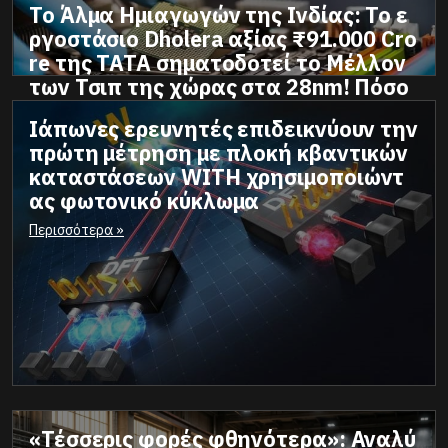
Το Άλμα Ημιαγωγών της Ινδίας: Το ε
ργοστάσιο Dholera αξίας ₹91.000 Cro
re της TATA σηματοδοτεί το Μέλλον
των Τσιπ της χώρας στα 28nm! Πόσο
κοστίζει ένα εργοστάσιο παραγωγής
Ιάπωνες ερευνητές επιδεικνύουν την
τσιπ -CHIP και να μην ξεχνάμε πως η
Περισσότερα »
πρώτη μέτρηση με πλοκή κβαντικών
Τουρκία έχει προχωρήσει σε αυτήν τ
καταστάσεων WITH χρησιμοποιώντ
ην κατεύθυνση.
ας φωτονικό κύκλωμα
Περισσότερα »
«Τέσσερις φορές φθηνότερα»: Αναλύ