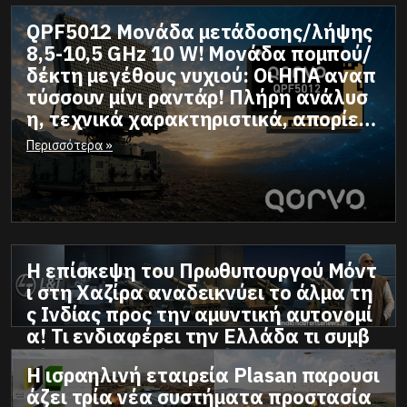
QPF5012 Μονάδα μετάδοσης/λήψης
8,5-10,5 GHz 10 W! Μονάδα πομπού/
δέκτη μεγέθους νυχιού: Οι ΗΠΑ αναπ
τύσσουν μίνι ραντάρ! Πλήρη ανάλυσ
η, τεχνικά χαρακτηριστικά, απορίες
από τον Μπομπ τον Μάστορα που ξέ
Περισσότερα »
ρει από κολλητήρι, κατσαβίδι και ηλ
εκτρονικές πλακέτες!
Η επίσκεψη του Πρωθυπουργού Μόντ
ι στη Χαζίρα αναδεικνύει το άλμα τη
ς Ινδίας προς την αμυντική αυτονομί
α! Τι ενδιαφέρει την Ελλάδα τι συμβ
αίνει στην Ινδία Γιατί όλοι οι ξένοι α
Η ισραηλινή εταιρεία Plasan παρουσι
ξιωματούχοι έχουν καθημερινές συζη
Περισσότερα »
άζει τρία νέα συστήματα προστασία
τήσεις και κλείνουν συμφωνίες εκτός