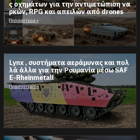
ς οχημάτων για την αντιμετώπιση να
της Ελλάδας
ρκών, RPG και απειλών από drones
Περισσότερα »
Lynx , συστήματα αεράμυνας και πολ
λά άλλα για την Ρουμανία μέσω SAF
E-Rheinmetall
Περισσότερα »