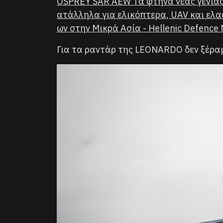
OSPREY SAR AEW Τα φτηνά νέας γενιάς
ατάλληλα για ελικόπτερα, UAV και ελα
ων στην Μικρά Ασία - Hellenic Defence 
Για τα ραντάρ της LEONARDO δεν ξέρα