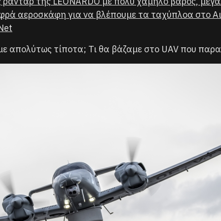
 ραντάρ της LEONARDO με πολύ χαμηλό βάρος, μεγάλ
φρά αεροσκάφη για να βλέπουμε τα ταχύπλοα στο Αι
Net
με απολύτως τίποτα; Τι θα βάζαμε στο UAV που παρα