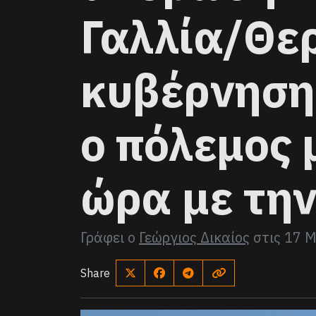
Γαλλία/Θε
κυβέρνηση 
ο πόλεμος 
ώρα με την
Γράφει ο
Γεώργιος Δικαίος
στις
17 Μ
Share