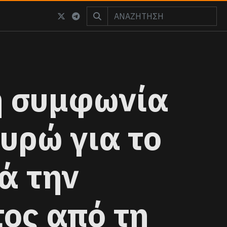
η συμφωνία
υρώ για το
τά την
ος από τη