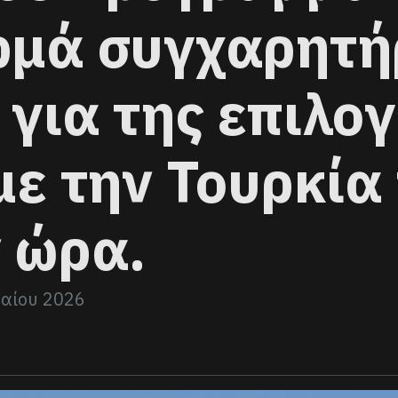
ρμά συγχαρητή
για της επιλογ
με την Τουρκία
 ώρα.
αίου 2026