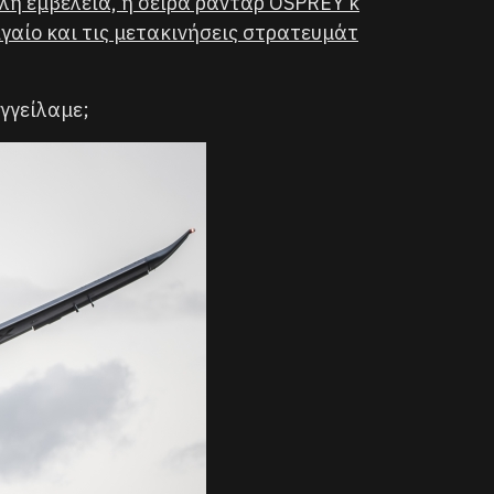
η εμβέλεια, η σειρά ραντάρ OSPREY κ
γαίο και τις μετακινήσεις στρατευμάτ
γγείλαμε;