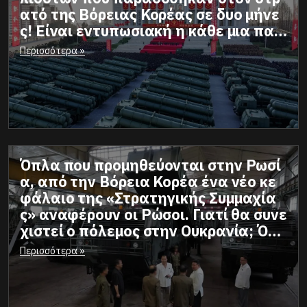
ατό της Βόρειας Κορέας σε δυο μήνε
ς! Είναι εντυπωσιακή η κάθε μια παρ
έλαση οπλικών συστημάτων στην Βό
Περισσότερα »
ρεια Κορέα με τεράστιους αριθμούς κ
άθε φορά.
Όπλα που προμηθεύονται στην Ρωσί
α, από την Βόρεια Κορέα ένα νέο κε
φάλαιο της «Στρατηγικής Συμμαχία
ς» αναφέρουν οι Ρώσοι. Γιατί θα συνε
χιστεί ο πόλεμος στην Ουκρανία; Όσα
συμβαίνουν αφορούν την Ελλάδα, μα
Περισσότερα »
ζί με την επίσκεψη Τραμπ για να κλεί
σει συμφωνία ΑΟΖ.