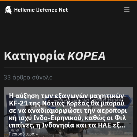
Hellenic Defence Net
Κατηγορία
ΚΟΡΕΑ
33 άρθρα σύνολο
Η αύξηση των εξαγωγών μαχητικών
KF-21 της Νότιας Κορέας θα μπορού
σε να αναδιαμορφώσει την αεροπορι
κή ισχύ Ινδο-Ειρηνικού, καθώς οι Φιλ
ιππίνες, η Ινδονησία και τα ΗΑΕ εξετ
άζουν συμφωνίες για 200 τζετ-Το αε
Περισσότερα »