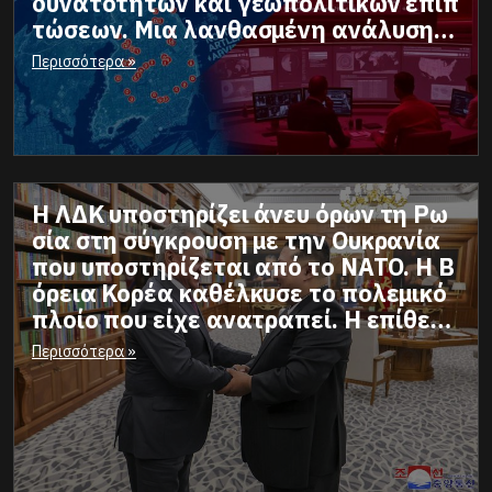
δυνατοτήτων και γεωπολιτικών επιπ
τώσεων. Μια λανθασμένη ανάλυση π
ου αν πας να την εφαρμόσεις στην π
Περισσότερα »
ράξη θα μπλέξεις σε έναν μακροχρόν
ιο πόλεμο φθοράς.
Η ΛΔΚ υποστηρίζει άνευ όρων τη Ρω
σία στη σύγκρουση με την Ουκρανία
που υποστηρίζεται από το ΝΑΤΟ. Η Β
όρεια Κορέα καθέλκυσε το πολεμικό
πλοίο που είχε ανατραπεί. Η επίθεση
στα αεροδρόμια της Ρωσίας, πότε θα
Περισσότερα »
γίνει το πραξικόπημα για να φάνε το
ν Ερντογάν