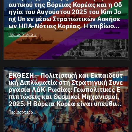
αυτικού της Βόρειας Κορέας και η Οδ
ηγία του Αυγούστου 2025 του Kim Jo
ng Un εν μέσω Στρατιωτικών Ασκήσε
ων ΗΠΑ-Νότιας Κορέας. Η επιβίωση κ
αι η αντίδραση μιας πάμφτωχης χώρ
Περισσότερα »
ας με την ενίσχυση των ΕΔ και των δ
υνάμεων αποτροπής.
ΕΚΘΕΣΗ – Πολιτιστική και Εκπαιδευτ
ική Διπλωματία στη Στρατηγική Συνε
ργασία ΛΔΚ-Ρωσίας: Γεωπολιτικές Ε
πιπτώσεις και Θεσμικοί Μηχανισμοί,
2025. Η Βόρεια Κορέα είναι υπεύθυν
η για όσα συμβαίνουν στον κόσμο και
Περισσότερα »
η μεγαλύτερη απειλή για όλους μας
& μετά το Ιράν!