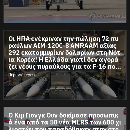
ροσκάφος που θα έπρεπε να είχε συμ
παραγωγή η Ελλάδα
Οι ΗΠΑ ενέκριναν την πώληση 72 πυ
ραύλων AIM-120C-8 AMRAAM αξίας
292 εκατομμυρίων δολαρίων στη Νότ
ια Κορέα! Η Ελλάδα γιατί δεν αγορά
ζει νέους πυραύλους για τα F-16 που
εκσυγχρονίζει; Δεν ενδιαφέρετε το Υ
Περισσότερα »
ΠΕΘΑ; Δεν δίνει χρήματα το ΥΠΟΙΚ;
Φταίει το Μαξίμου;
Ο Κιμ Γιονγκ Ουν δοκίμασε προσωπικ
ά ένα από τα 50 νέα MLRS των 600 χι
λιοστών που παραδόθηκαν στον στρ