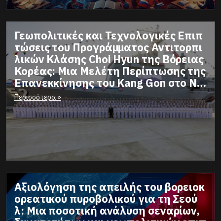
Γεωπολιτικές και Τεχνολογικές Επιπ
τώσεις του Προγράμματος Αντιτορπι
λικών Κλάσης Choi Hyun της Βόρειας
Κορέας: Μια Μελέτη Περίπτωσης της
Επανεκκίνησης του Kang Gon στο Να
υπηγείο Rajin. Βγάζουν ανεφάρμοστ
Περισσότερα »
α σενάρια επίθεσης εναντίον της Βό
ρειας Κορέας γιατί;
Αξιολόγηση της απειλής του βορειοκ
ορεατικού πυροβολικού για τη Σεού
λ: Μια ποσοτική ανάλυση σεναρίων,