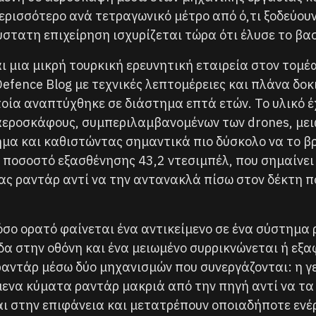
ερισσότερο ανά τετραγωνικό μέτρο από ό,τι ξοδεύουν
στατη επιχείρηση ισχυρίζεται τώρα ότι έλυσε το βα
αι μια μικρή τουρκική ερευνητική εταιρεία στον τομ
 Defence Blog με τεχνικές λεπτομέρειες και πλάνα 
ποία αναπτύχθηκε σε διάστημα επτά ετών. Το υλικό έχ
αεροσκάφους, συμπεριλαμβανομένων των drones, μει
μα και καθιστώντας σημαντικά πιο δύσκολο να το βρ
να ποσοστό εξασθένησης 43,2 ντεσιμπέλ, που σημαίνε
ιας ραντάρ αντί να την αντανακλά πίσω στον δέκτη π
πόσο ορατό φαίνεται ένα αντικείμενο σε ένα σύστημα
δα στην οθόνη και ένα μειωμένο συρρικνώνεται ή εξ
ραντάρ μέσω δύο μηχανισμών που συνεργάζονται: η γ
ενα κύματα ραντάρ μακριά από την πηγή αντί να τα 
 στην επιφάνεια και μετατρέπουν οποιαδήποτε ενέργ