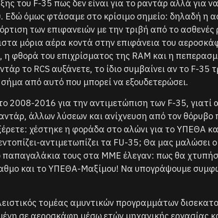
ς του F-35 πως δεν είναι για το ραντάρ αλλά για να
υ. Εδώ όμως φτάσαμε στο κρίσιμο σημείο: δηλαδή η
ρτιση των επιφανειών με την τριβή από το ασθενές ρ
ιστα μόρια αέρα κοντά στην επιφάνεια του αεροσκάφο
υ, η φθορά του επιχρίσματος της RAM και η πεπερα
άρ το RCS αυξάνετε, το ίδιο συμβαίνει αν το F-35 τ
σήμα από αυτό που μπορεί να εξουδετερώσει.
ο 2008-2016 για την αντιμετώπιση των F-35, γιατί α
ραντάρ, άλλων λύσεων και ανίχνευση από τον θόρυβο 
ξέρετε: χέστηκε η φοράδα στο αλώνι για το ΥΠΕΘΑ κα
ντοπίζει-αντιμετωπίζει τα FU-35; Θα μας μαλώσει ο 
 παπαγαλάκια τους στα ΜΜΕ έλεγαν: πως θα χτυπήσ
ταθμο και το ΥΠΕΘΑ-Μαξίμου! Να υπογράψουμε συμφων
κλειστικός τομέας αμυντικών προγραμμάτων δισεκατ
ένη σε αεροσκάφη μέσω ετών μηχανικής εργασίας κ