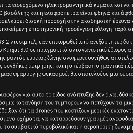
ι τα εισερχόμενα ηλεκτρομαγνητικά κύματα και να τ
 Ο βασάλτης και η ελαφρόπετρα είναι φθηνά και άφθο
ροσελκύσει διαρκή προσοχή στην ακαδημαϊκή έρευνα 
υποκείμενη επιστημονική προσέγγιση εύλογη παρά α
,2 ντεσιμπέλ, εάν επικυρωθεί από ανεξάρτητες δοκι
ο Kürşat 3.0 σε πραγματικά ανταγωνιστικό έδαφος 
σης ραντάρ ευρείας ζώνης αναφέρει συνήθως αποτελ
 συνθήκες μέτρησης, και η υπέρβαση σημαντικά πέρα
ας εφαρμογής ψεκασμού, θα αποτελούσε μια ουσιαστ
διαφέρον για αυτό το είδος ανάπτυξης δεν είναι δύσ
σμια κατανόηση του τι μπορούν να πετύχουν τα μι
έδειξαν ότι τα drones που κοστίζουν μερικές εκατοντ
σμένα οχήματα, να καταρρεύσουν γραμμές ανεφοδια
ου το συμβατικό πυροβολικό και η αεροπορική δύναμη