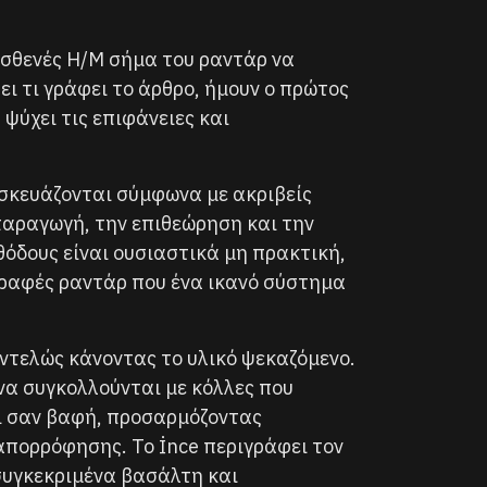
 ασθενές Η/Μ σήμα του ραντάρ να
ει τι γράφει το άρθρο, ήμουν ο πρώτος
 ψύχει τις επιφάνειες και
σκευάζονται σύμφωνα με ακριβείς
παραγωγή, την επιθεώρηση και την
όδους είναι ουσιαστικά μη πρακτική,
ραφές ραντάρ που ένα ικανό σύστημα
εντελώς κάνοντας το υλικό ψεκαζόμενο.
 να συγκολλούνται με κόλλες που
ι σαν βαφή, προσαρμόζοντας
απορρόφησης. Το İnce περιγράφει τον
συγκεκριμένα βασάλτη και