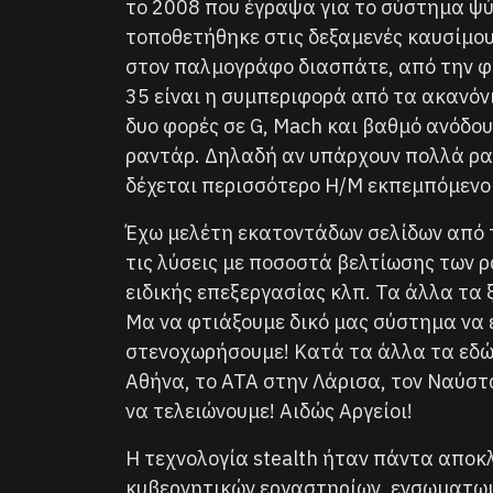
το 2008 που έγραψα για το σύστημα ψύξη
τοποθετήθηκε στις δεξαμενές καυσίμο
στον παλμογράφο διασπάτε, από την φό
35 είναι η συμπεριφορά από τα ακανόν
δυο φορές σε G, Mach και βαθμό ανόδο
ραντάρ. Δηλαδή αν υπάρχουν πολλά ραντ
δέχεται περισσότερο Η/Μ εκπεμπόμενο 
Έχω μελέτη εκατοντάδων σελίδων από τ
τις λύσεις με ποσοστά βελτίωσης των 
ειδικής επεξεργασίας κλπ. Τα άλλα τα 
Μα να φτιάξουμε δικό μας σύστημα να ε
στενοχωρήσουμε! Κατά τα άλλα τα εδώ
Αθήνα, το ΑΤΑ στην Λάρισα, τον Ναύσ
να τελειώνουμε! Αιδώς Αργείοι!
Η τεχνολογία stealth ήταν πάντα απο
κυβερνητικών εργαστηρίων, ενσωματωμ