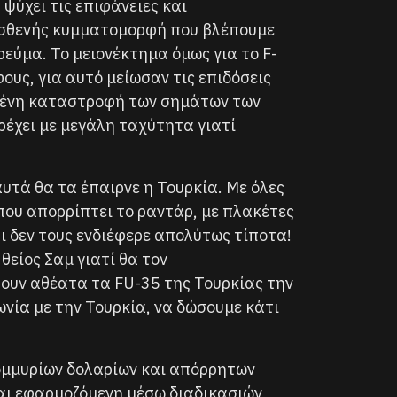
 ψύχει τις επιφάνειες και
 ασθενής κυμματομορφή που βλέπουμε
εύμα. Το μειονέκτημα όμως για το F-
υς, για αυτό μείωσαν τις επιδόσεις
σμένη καταστροφή των σημάτων των
ρέχει με μεγάλη ταχύτητα γιατί
υτά θα τα έπαιρνε η Τουρκία. Με όλες
που απορρίπτει το ραντάρ, με πλακέτες
ι δεν τους ενδιέφερε απολύτως τίποτα!
θείος Σαμ γιατί θα τον
ουν αθέατα τα FU-35 της Τουρκίας την
ία με την Τουρκία, να δώσουμε κάτι
ομμυρίων δολαρίων και απόρρητων
αι εφαρμοζόμενη μέσω διαδικασιών