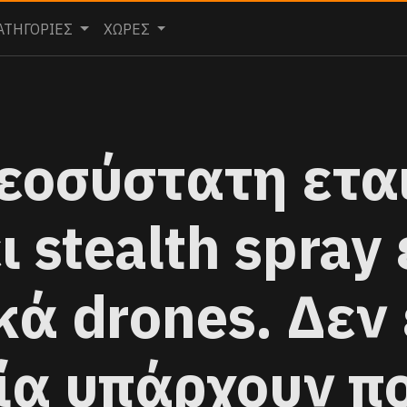
ΑΤΗΓΟΡΙΕΣ
ΧΩΡΕΣ
εοσύστατη ετα
 stealth spray
κά drones. Δεν 
ία υπάρχουν π