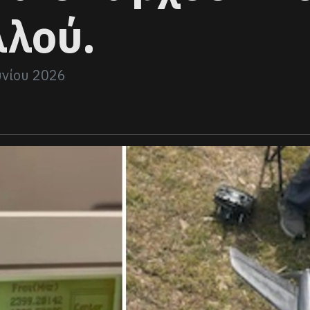
λλού.
υνίου 2026