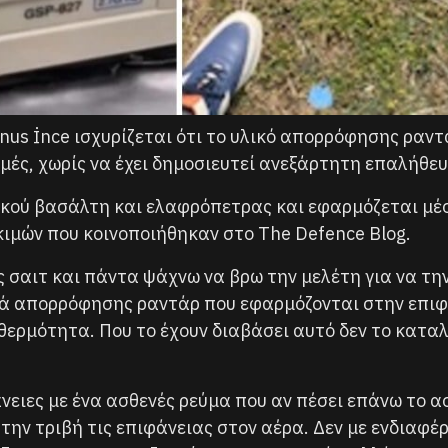
nus İnce ισχυρίζεται ότι το υλικό απορρόφησης ραντ
μές, χωρίς να έχει δημοσιευτεί ανεξάρτητη επαλήθευ
ιακού βασάλτη και ελαφρόπετρας και εφαρμόζεται μ
οκιμών που κοινοποιήθηκαν στο The Defence Blog.
ς σαιτ και πάντα ψάχνω να βρω την μελέτη για να τη
ικά απορρόφησης ραντάρ που εφαρμόζονται στην επι
 θερμότητα. Που το έχουν διαβάσει αυτό δεν το κατα
άνειες με ένα ασθενές ρεύμα που αν πέσει επάνω το 
ην τριβή τις επιφάνειας στον αέρα. Δεν με ενδιαφέρ