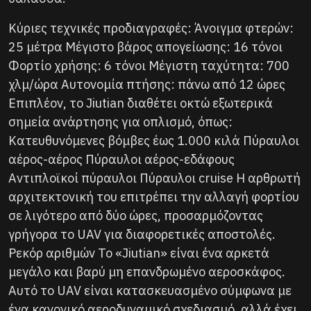
Κύριες τεχνικές προδιαγραφές: Άνοιγμα φτερών:
25 μέτρα Μέγιστο βάρος απογείωσης: 16 τόνοι
Φορτίο χρήσης: 6 τόνοι Μέγιστη ταχύτητα: 700
χλμ/ώρα Αυτονομία πτήσης: πάνω από 12 ώρες
Επιπλέον, το Jiutian διαθέτει οκτώ εξωτερικά
σημεία ανάρτησης για οπλισμό, όπως:
Κατευθυνόμενες βόμβες έως 1.000 κιλά Πύραυλοι
αέρος-αέρος Πύραυλοι αέρος-εδάφους
Αντιπλοϊκοί πύραυλοι Πύραυλοι cruise Η αρθρωτή
αρχιτεκτονική του επιτρέπει την αλλαγή φορτίου
σε λιγότερο από δύο ώρες, προσαρμόζοντας
γρήγορα το UAV για διαφορετικές αποστολές.
Ρεκόρ αριθμών Το «Jiutian» είναι ένα αρκετά
μεγάλο και βαρύ μη επανδρωμένο αεροσκάφος.
Αυτό το UAV είναι κατασκευασμένο σύμφωνα με
ένα κανονικό αεροδυναμικό σχεδιασμό, αλλά έχει