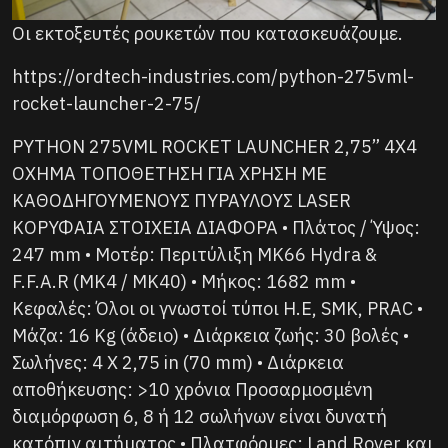
Οι εκτοξευτές ρουκετών που κατασκευάζουμε.
https://ordtech-industries.com/python-275vml-
rocket-launcher-2-75/
PYTHON 275VML ROCKET LAUNCHER 2,75” 4X4
ΟΧΗΜΑ ΤΟΠΟΘΕΤΗΣΗ ΓΙΑ ΧΡΗΣΗ ΜΕ
ΚΑΘΟΔΗΓΟΥΜΕΝΟΥΣ ΠΥΡΑΥΛΟΥΣ LASER
ΚΟΡΥΦΑΙΑ ΣΤΟΙΧΕΙΑ ΔΙΑΦΟΡΑ • Πλάτος / Ύψος:
247 mm • Μοτέρ: Περιτύλιξη MK66 Hydra &
F.F.A.R (MK4 / MK40) • Μήκος: 1682 mm •
Κεφαλές: Όλοι οι γνωστοί τύποι H.E, SMK, PRAC •
Μάζα: 16 Kg (άδειο) • Διάρκεια ζωής: 30 βολές •
Σωλήνες: 4 X 2,75 in (70 mm) • Διάρκεια
αποθήκευσης: >10 χρόνια Προσαρμοσμένη
διαμόρφωση 6, 8 ή 12 σωλήνων είναι δυνατή
κατόπιν αιτήματος • Πλατφόρμες: Land Rover και