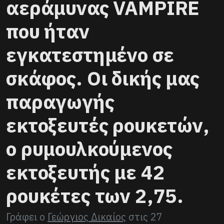
αεράμυνας VAMPIRE
που ήταν
εγκατεστημένο σε
σκάφος. Οι δικής μας
παραγωγής
εκτοξευτές ρουκετών,
ο ρυμουλκούμενος
εκτοξευτής με 42
ρουκέτες των 2,75.
Γράφει ο
Γεώργιος Δικαίος
στις
27