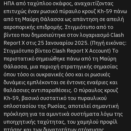
ΗΠΑ από ταχύπλοο σκάφος, αναχαιτίζοντας
επιτυχώς έναν ρωσικό πύραυλο κρουζ Kh-59 πάνω
από τη Μαύρη Θάλασσα ως απάντηση σε απειλή
αεροπορικής επιδρομής. Στιγμιότυπο από το
βίντεο που δημοσιεύτηκε στον λογαριασμό Clash
Report X στις 25 Ιανουαρίου 2025. (Πηγή εικόνας:
Στιγμιότυπο βίντεο Clash Report X Account) Το
περιστατικό σημειώθηκε πάνω από τη Μαύρη
Θάλασσα, μια περιοχή στρατηγικής σημασίας
όπου τόσο οι ουκρανικές όσο και οι ρωσικές
δυνάμεις εμπλέκονται σε έντονες εναέριες και
θαλάσσιες αντιπαραθέσεις. Ο πύραυλος κρουζ
Kh-59, βασικό συστατικό του πυραυλικού
οπλοστασίου της Ρωσίας, αποτελεί σημαντική
πρόκληση για τα αμυντικά συστήματα λόγω της
υποηχητικής ταχύτητας, του χαμηλού προφίλ
πτήσης και των δυνατοτήτων στόχευσης