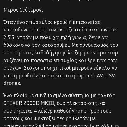
Μέρος δεύτερον:
Όταν ένας πύραυλος κρουζ ή επιφανείας
κατευθύνετε προς τον εκτοξευτεί ρουκετών των
2,75 ιντσών με πολύ χαμηλή γωνία, δεν είναι
δύσκολο να τον καταρρίψει. Με συνδυασμός του
συστήματος καθοδήγησης λέιζερ με ένα ραντάρ
αυξάνει τα ποσοστά επιτυχίας και έρευνας των
στόχων. Στόχοι υποηχητικοί μπορούν εύκολα να
καταρριφθούν και να καταστραφούν UAV, USV,
drones.
Ένα πλοίο με συνδυασμένο σύστημα με ραντάρ
SPEXER 2000D MKIII, δυο ηλεκτρο-οπτικά
συστήματα, 4 λέιζερ καθοδήγησης προς τους
στόχους και 4 εκτοξευτές ρουκετών με
τουλάχιστον 2Χ4 ρουκέτες έκαστος (για κάλυψη