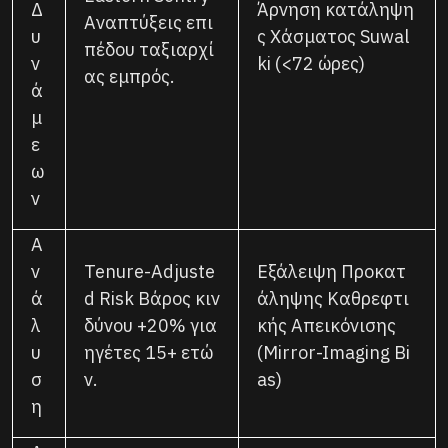
Δ
Άρνηση κατάληψη
Αναπτύξεις επι
υ
ς Χάσματος Suwal
πέδου ταξιαρχί
ν
ki (<72 ώρες)
ας εμπρός.
ά
μ
ε
ω
ν
Α
ν
Tenure-Adjuste
Εξάλειψη Προκατ
ά
d Risk Βάρος κιν
άληψης Καθρεφτι
λ
δύνου +20% για
κής Απεικόνισης
υ
ηγέτες 15+ ετώ
(Mirror-Imaging Bi
σ
ν.
as)
η