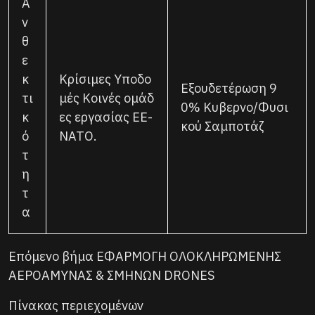
Α
ν
θ
ε
κ
Κρίσιμες Υποδο
Εξουδετέρωση 9
τι
μές Κοινές ομάδ
0% Κυβερνο/Φυσι
κ
ες εργασίας ΕΕ-
κού Σαμποτάζ
ό
ΝΑΤΟ.
τ
η
τ
α
Επόμενο βήμα ΕΦΑΡΜΟΓΗ ΟΛΟΚΛΗΡΩΜΕΝΗΣ
ΑΕΡΟΑΜΥΝΑΣ & ΣΜΗΝΩΝ DRONES
Πίνακας περιεχομένων