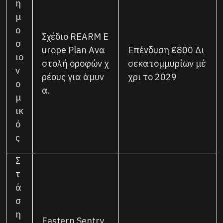
η
μ
ο
Σχέδιο REARM E
σ
urope Plan Ανα
Επένδυση €800 Δι
ιο
στολή οροφών χ
σεκατομμυρίων μέ
ν
ρέους για άμυν
χρι το 2029
ο
α.
μ
ικ
ό
ς
Σ
τ
ά
σ
η
Eastern Sentry