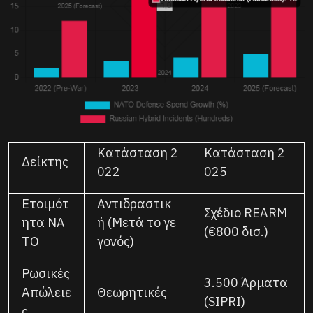
Κατάσταση 2
Κατάσταση 2
Δείκτης
022
025
Ετοιμότ
Αντιδραστικ
Σχέδιο REARM
ητα ΝΑ
ή (Μετά το γε
(€800 δισ.)
ΤΟ
γονός)
Ρωσικές
3.500 Άρματα
Απώλειε
Θεωρητικές
(SIPRI)
ς