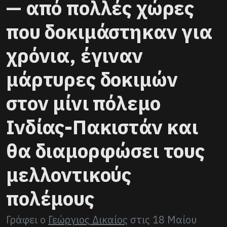
— από πολλές χώρες
που δοκιμάστηκαν για
χρόνια, έγιναν
μάρτυρες δοκιμών
στον μίνι πόλεμο
Ινδίας-Πακιστάν και
θα διαμορφώσει τους
μελλοντικούς
πολέμους
Γράφει ο
Γεώργιος Δικαίος
στις
18 Μαίου