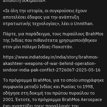
απόλυτη δοκιμασία».
«Σε όλη την ιστορία, οι συγκρούσεις έχουν
αποτελέσει έδαφος για την ανάπτυξη
στρατιωτικής τεχνολογίας», λέει ο Unnithan.
Πάρτε, για παράδειγμα, τους πυραύλους BrahMos
της Ινδίας που πιθανότατα χρησιμοποιήθηκαν
στον μίνι πόλεμο Ινδίας-Πακιστάν.
https://www.indiatoday.in/india/story/brahmos-
akashteer-weapons-of-war-behind-operation-
sindoor-india-pak-conflict-2726067-2025-05-16
Το πρόγραμμα BrahMos, για το οποίο υπογράφηκε
συμφωνία μεταξύ Ινδίας και Ρωσίας το 1998,
οδήγησε στη δοκιμή του πρώτου πυραύλου το
2001. Έκτοτε, το πρόγραμμα BrahMos Aerospace
έχει αναπτύξει τρεις παραλλαγές του