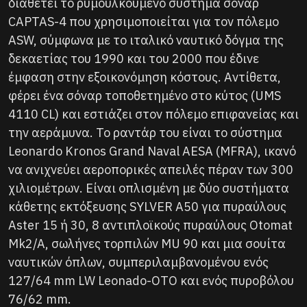
διαθέτει το ρυμουλκούμενο σύστημα σόναρ
CAPTAS-4 που χρησιμοποιείται για τον πόλεμο
ASW, σύμφωνα με το ιταλικό ναυτικό δόγμα της
δεκαετίας του 1990 και του 2000 που έδινε
έμφαση στην εξοικονόμηση κόστους. Αντίθετα,
φέρει ένα σόναρ τοποθετημένο στο κύτος (UMS
4110 CL) και εστιάζει στον πόλεμο επιφανείας και
την αεράμυνα. Το ραντάρ του είναι το σύστημα
Leonardo Kronos Grand Naval AESA (MFRA), ικανό
να ανιχνεύει αεροπορικές απειλές πέραν των 300
χιλιομέτρων. Είναι οπλισμένη με δύο συστήματα
κάθετης εκτόξευσης SYLVER A50 για πυραύλους
Aster 15 ή 30, 8 αντιπλοϊκούς πυραύλους Otomat
Mk2/A, σωλήνες τορπιλών MU 90 και μια σουίτα
ναυτικών όπλων, συμπεριλαμβανομένου ενός
127/64 mm LW Leonado-OTO και ενός πυροβόλου
76/62 mm.